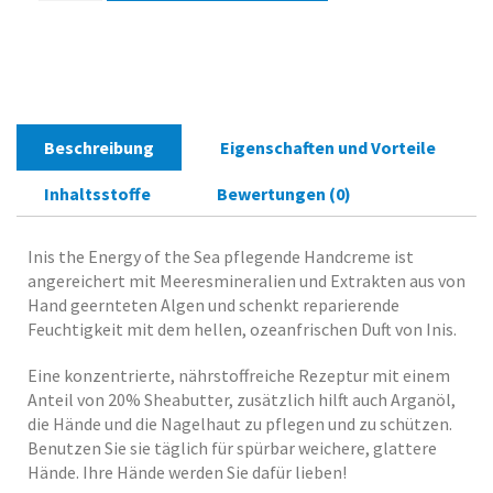
30
mlPerfekt
für
die
Reise!
Menge
Beschreibung
Eigenschaften und Vorteile
Inhaltsstoffe
Bewertungen (0)
Inis the Energy of the Sea pflegende Handcreme ist
angereichert mit Meeresmineralien und Extrakten aus von
Hand geernteten Algen und schenkt reparierende
Feuchtigkeit mit dem hellen, ozeanfrischen Duft von Inis.
Eine konzentrierte, nährstoffreiche Rezeptur mit einem
Anteil von 20% Sheabutter, zusätzlich hilft auch Arganöl,
die Hände und die Nagelhaut zu pflegen und zu schützen.
Benutzen Sie sie täglich für spürbar weichere, glattere
Hände. Ihre Hände werden Sie dafür lieben!