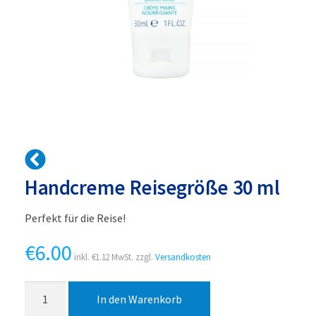
Handcreme Reisegröße 30 ml
Perfekt für die Reise!
€
6.00
inkl.
€
1.12
MwSt. zzgl.
Versandkosten
Handcreme
In den Warenkorb
Reisegröße