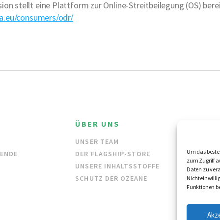
n stellt eine Plattform zur Online-Streitbeilegung (OS) berei
pa.eu/consumers/odr/
ÜBER UNS
HÄND
UNSER TEAM
GROSSH
Um das beste 
DENDE
DER FLAGSHIP-STORE
HÄNDLE
zum Zugriff a
UNSERE INHALTSSTOFFE
Daten zu vera
SCHUTZ DER OZEANE
Nichteinwill
Funktionen be
Akz