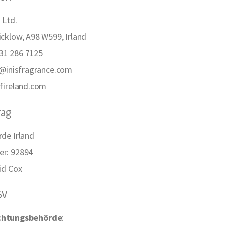
 Ltd.
cklow, A98 W599, Irland
31 286 7125
o@inisfragrance.com
fireland.com
rag
de Irland
r: 92894
id Cox
5V
ichtungsbehörde
: