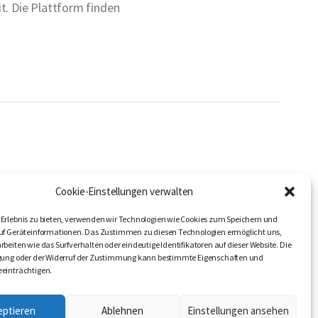
t. Die Plattform finden
LER
FOLGEN SIE UNS
Cookie-Einstellungen verwalten
ANDEL
Erlebnis zu bieten, verwenden wir Technologien wie Cookies zum Speichern und
RSUCHE
uf Geräteinformationen. Das Zustimmen zu diesen Technologien ermöglicht uns,
rbeiten wie das Surfverhalten oder eindeutige Identifikatoren auf dieser Website. Die
igung oder der Widerruf der Zustimmung kann bestimmte Eigenschaften und
einträchtigen.
eptieren
Ablehnen
Einstellungen ansehen