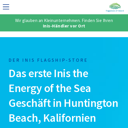
Wir glauben an Kleinunternehmen. Finden Sie Ihren
NELLE KOLLEKTION
Inis-Händler vor Ort
DER INIS FLAGSHIP-STORE
Das erste Inis the
Energy of the Sea
Geschäft in Huntington
Beach, Kalifornien
SCH