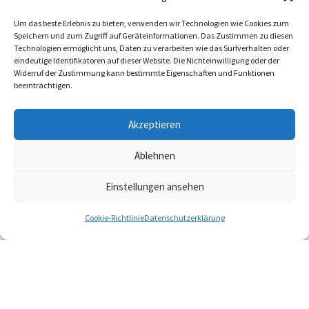
SCHUTZ DER OZEANE
Um das beste Erlebnis zu bieten, verwenden wir Technologien wie Cookies zum
Speichern und zum Zugriff auf Geräteinformationen. Das Zustimmen zu diesen
HÄNDLER
Technologien ermöglicht uns, Daten zu verarbeiten wie das Surfverhalten oder
eindeutige Identifikatoren auf dieser Website. Die Nichteinwilligung oder der
GROSSHANDEL
Widerruf der Zustimmung kann bestimmte Eigenschaften und Funktionen
HÄNDLERSUCHE
beeinträchtigen.
FOLGEN SIE UNS
Akzeptieren
Ablehnen
Einstellungen ansehen
KONTAKT
IMPRESSUM
AGB
Cookie-Richtlinie
Datenschutzerklärung
VERSAND & RÜCKGABE
DATENSCHUTZERKLÄRUNG
© INIS 2026
WEB DESIGN BY LITTLE BLUE STUDIO