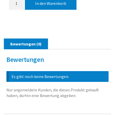
In den Warenkorb
für
Diffuser
–
5
pro
PackungPackung
mit
Bewertungen (0)
5
Duftstäbchen
Menge
Bewertungen
Es gibt noch keine Bewertungen.
Nur angemeldete Kunden, die dieses Produkt gekauft
haben, dürfen eine Bewertung abgeben.