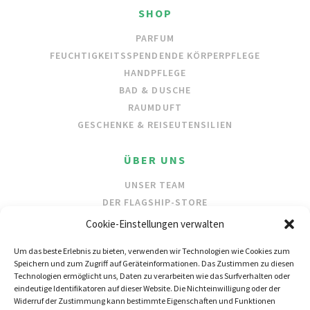
SHOP
PARFUM
FEUCHTIGKEITSSPENDENDE KÖRPERPFLEGE
HANDPFLEGE
BAD & DUSCHE
RAUMDUFT
GESCHENKE & REISEUTENSILIEN
ÜBER UNS
UNSER TEAM
DER FLAGSHIP-STORE
UNSERE INHALTSSTOFFE
Cookie-Einstellungen verwalten
SCHUTZ DER OZEANE
Um das beste Erlebnis zu bieten, verwenden wir Technologien wie Cookies zum
Speichern und zum Zugriff auf Geräteinformationen. Das Zustimmen zu diesen
HÄNDLER
Technologien ermöglicht uns, Daten zu verarbeiten wie das Surfverhalten oder
eindeutige Identifikatoren auf dieser Website. Die Nichteinwilligung oder der
GROSSHANDEL
Widerruf der Zustimmung kann bestimmte Eigenschaften und Funktionen