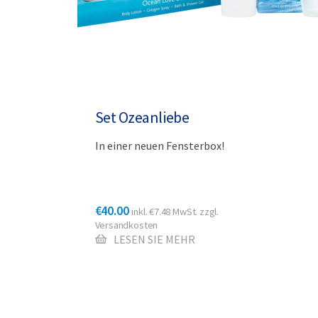
Set Ozeanliebe
In einer neuen Fensterbox!
€
40.00
inkl.
€
7.48
MwSt. zzgl.
Versandkosten
LESEN SIE MEHR