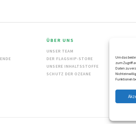
ÜBER UNS
HÄND
UNSER TEAM
GROSSH
Um das beste 
DENDE
DER FLAGSHIP-STORE
HÄNDLE
zum Zugriff a
UNSERE INHALTSSTOFFE
Daten zu vera
SCHUTZ DER OZEANE
Nichteinwill
Funktionen be
Akz
TENSCHUTZERKLÄRUNG