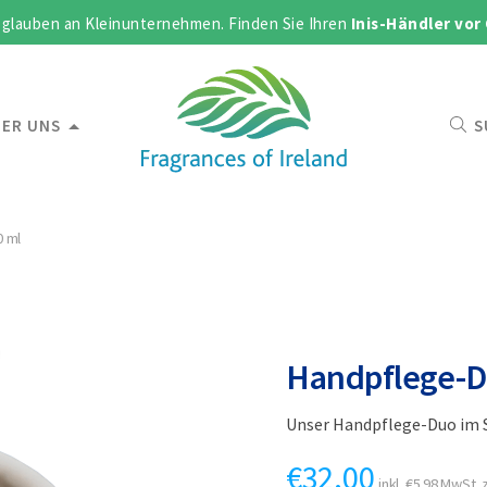
 glauben an Kleinunternehmen. Finden Sie Ihren
Inis-Händler vor
ER UNS
S
0 ml
Handpflege-Du
Unser Handpflege-Duo im S
€
32.00
inkl.
€
5.98
MwSt. z