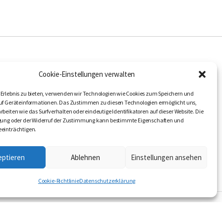
LER
FOLGEN SIE UNS
Cookie-Einstellungen verwalten
ANDEL
Erlebnis zu bieten, verwenden wir Technologien wie Cookies zum Speichern und
RSUCHE
uf Geräteinformationen. Das Zustimmen zu diesen Technologien ermöglicht uns,
rbeiten wie das Surfverhalten oder eindeutige Identifikatoren auf dieser Website. Die
igung oder der Widerruf der Zustimmung kann bestimmte Eigenschaften und
einträchtigen.
eptieren
Ablehnen
Einstellungen ansehen
Cookie-Richtlinie
Datenschutzerklärung
© INIS 2026
WEB DESIGN BY LITTLE BLUE STUDIO