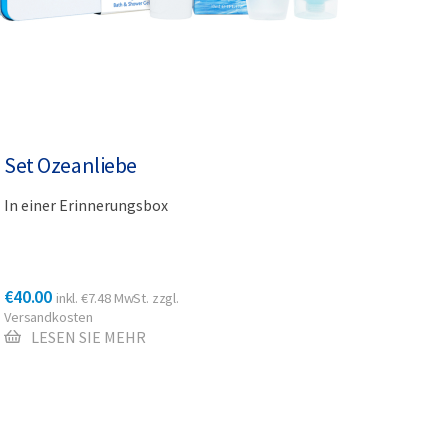
Set Ozeanliebe
In einer Erinnerungsbox
€
40.00
inkl.
€
7.48
MwSt. zzgl.
Versandkosten
LESEN SIE MEHR