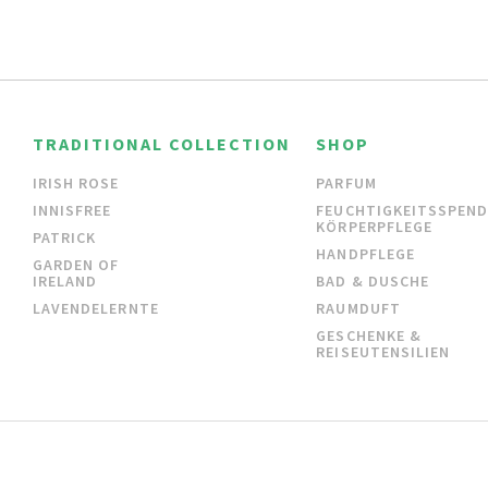
TRADITIONAL COLLECTION
SHOP
IRISH ROSE
PARFUM
INNISFREE
FEUCHTIGKEITSSPEN
KÖRPERPFLEGE
PATRICK
HANDPFLEGE
GARDEN OF
IRELAND
BAD & DUSCHE
LAVENDELERNTE
RAUMDUFT
GESCHENKE &
REISEUTENSILIEN
KONTAKT
IMPRESSUM
AGB
VERSAND & RÜCKGABE
DA