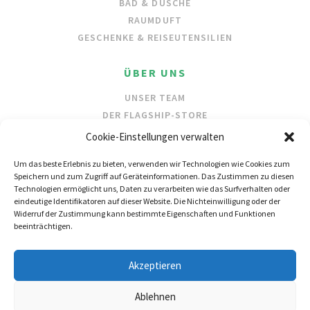
BAD & DUSCHE
RAUMDUFT
GESCHENKE & REISEUTENSILIEN
ÜBER UNS
UNSER TEAM
DER FLAGSHIP-STORE
UNSERE INHALTSSTOFFE
Cookie-Einstellungen verwalten
SCHUTZ DER OZEANE
Um das beste Erlebnis zu bieten, verwenden wir Technologien wie Cookies zum
Speichern und zum Zugriff auf Geräteinformationen. Das Zustimmen zu diesen
HÄNDLER
Technologien ermöglicht uns, Daten zu verarbeiten wie das Surfverhalten oder
eindeutige Identifikatoren auf dieser Website. Die Nichteinwilligung oder der
GROSSHANDEL
Widerruf der Zustimmung kann bestimmte Eigenschaften und Funktionen
HÄNDLERSUCHE
beeinträchtigen.
FOLGEN SIE UNS
Akzeptieren
Ablehnen