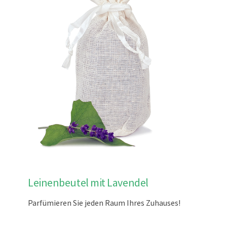
Dieses
Leinenbeutel mit Lavendel
Produkt
weist
Parfümieren Sie jeden Raum Ihres Zuhauses!
mehrere
Varianten