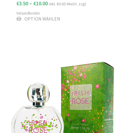
€
3.50
–
€
10.00
inkl.
€
0.65
MwSt. zzgl.
auf.
Die
Versandkosten
Optionen
OPTION WÄHLEN
können
auf
der
Produktseite
gewählt
werden