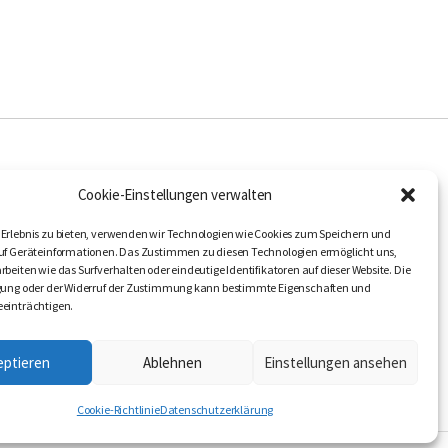
LER
FOLGEN SIE UNS
Cookie-Einstellungen verwalten
ANDEL
Erlebnis zu bieten, verwenden wir Technologien wie Cookies zum Speichern und
RSUCHE
uf Geräteinformationen. Das Zustimmen zu diesen Technologien ermöglicht uns,
rbeiten wie das Surfverhalten oder eindeutige Identifikatoren auf dieser Website. Die
igung oder der Widerruf der Zustimmung kann bestimmte Eigenschaften und
einträchtigen.
eptieren
Ablehnen
Einstellungen ansehen
Cookie-Richtlinie
Datenschutzerklärung