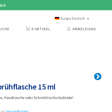
 Ort
Europa Deutsch
UCHE
0 ARTIKEL
ANMELDUNG
rühflasche 15 ml
se, Handtasche oder Schreibtischschublade!
zgl.
Versandkosten