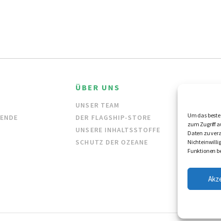
ÜBER UNS
HÄND
UNSER TEAM
GROSSH
Um das beste 
DENDE
DER FLAGSHIP-STORE
HÄNDLE
zum Zugriff a
UNSERE INHALTSSTOFFE
Daten zu vera
SCHUTZ DER OZEANE
Nichteinwill
Funktionen be
Akz