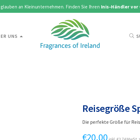
 glauben an Kleinunternehmen. Finden Sie Ihren
Inis-Händler vor
ER UNS
S
Reisegröße Sp
Die perfekte Größe für Rei
€
20.00
inkl.
€
3.74
MwSt. z