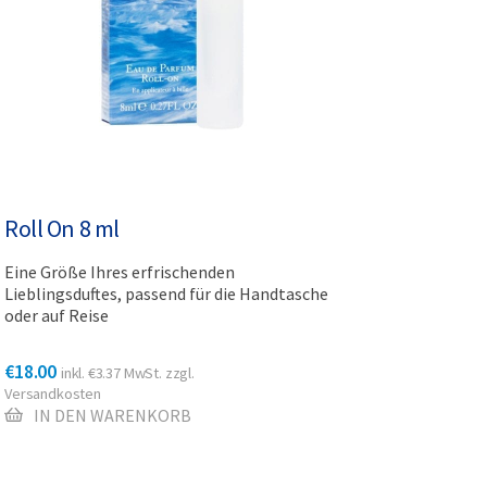
Roll On 8 ml
Eine Größe Ihres erfrischenden
Lieblingsduftes, passend für die Handtasche
oder auf Reise
€
18.00
inkl.
€
3.37
MwSt. zzgl.
Versandkosten
IN DEN WARENKORB