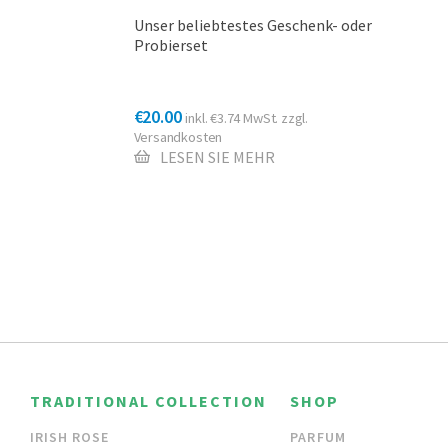
Unser beliebtestes Geschenk- oder
Probierset
€
20.00
inkl.
€
3.74
MwSt. zzgl.
Versandkosten
LESEN SIE MEHR
TRADITIONAL COLLECTION
SHOP
IRISH ROSE
PARFUM