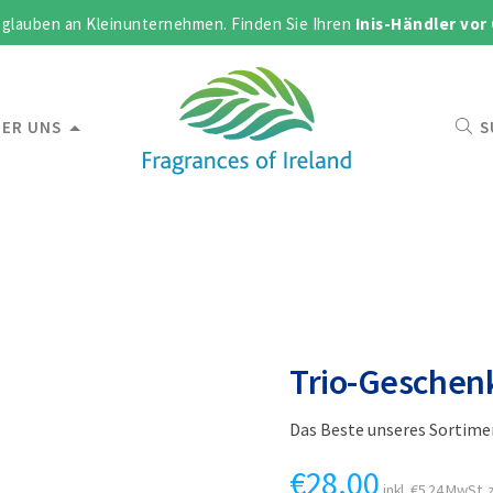
 glauben an Kleinunternehmen. Finden Sie Ihren
Inis-Händler vor
ER UNS
S
Trio-Geschen
Das Beste unseres Sortime
€
28.00
inkl.
€
5.24
MwSt. z