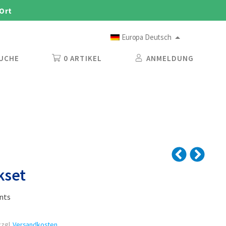
 Ort
Europa Deutsch
UCHE
0 ARTIKEL
ANMELDUNG
kset
nts
zgl.
Versandkosten