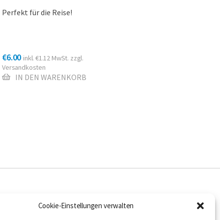
Perfekt für die Reise!
€
6.00
inkl.
€
1.12
MwSt. zzgl.
Versandkosten
IN DEN WARENKORB
LER
FOLGEN SIE UNS
Cookie-Einstellungen verwalten
ANDEL