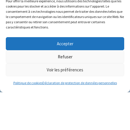
Pour offrir la meilleure expérience, nous utilisons des technologies telles que les
cookies pour les stocker et accéder à des informations sur l'appareil. Le
consentement à ces technologies nous permet de traiter des données telles que
le comportement de navigation ou les identificateurs uniques sur ce site Web. Ne
pas y consentir ou retirer son consentement peut entraver certaines
caractéristiques et fonctions.
J’adore la senteur de la mer, pure et
Accepter
fraiche, qui me rappelle la mer tout au
long de l’année ! C’est des vacances à la
Refuser
plage dans un flacon !
Voir les préférences
Politique de cookies
Déclaration de protection de données personnelles