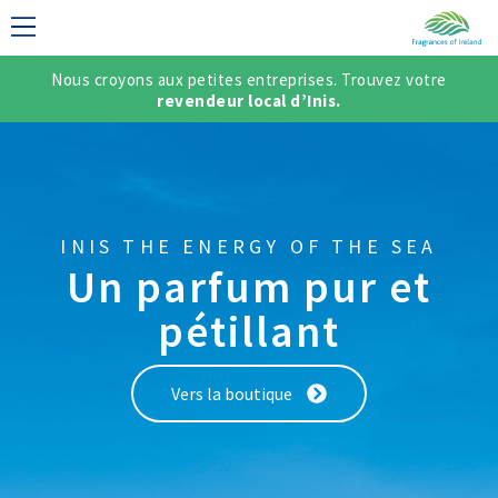
Nous croyons aux petites entreprises. Trouvez votre
DAISE
revendeur local d’Inis.
INIS THE ENERGY OF THE SEA
Un parfum pur et
pétillant
Vers la boutique
/ CRÉER UN
ÇAIS