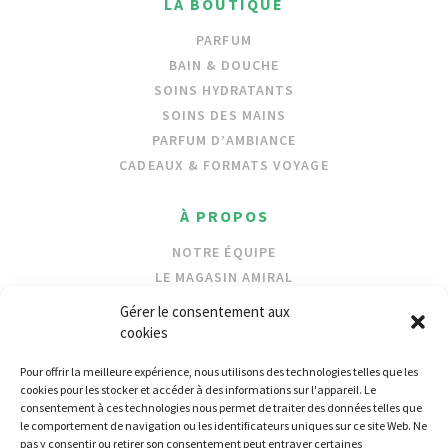
LA BOUTIQUE
PARFUM
BAIN & DOUCHE
SOINS HYDRATANTS
SOINS DES MAINS
PARFUM D’AMBIANCE
CADEAUX & FORMATS VOYAGE
À PROPOS
NOTRE ÉQUIPE
LE MAGASIN AMIRAL
NOS INGRÉDIENTS
Gérer le consentement aux
PROTECTION DES OCÉANS
cookies
Pour offrir la meilleure expérience, nous utilisons des technologies telles que les
REVENDEURS
cookies pour les stocker et accéder à des informations sur l'appareil. Le
consentement à ces technologies nous permet de traiter des données telles que
LOCALISATEUR DE MAGASIN
le comportement de navigation ou les identificateurs uniques sur ce site Web. Ne
COMMERCE DE GROS
pas y consentir ou retirer son consentement peut entraver certaines