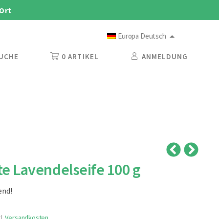
 Ort
Europa Deutsch
UCHE
0 ARTIKEL
ANMELDUNG
e Lavendelseife 100 g
end!
l.
Versandkosten