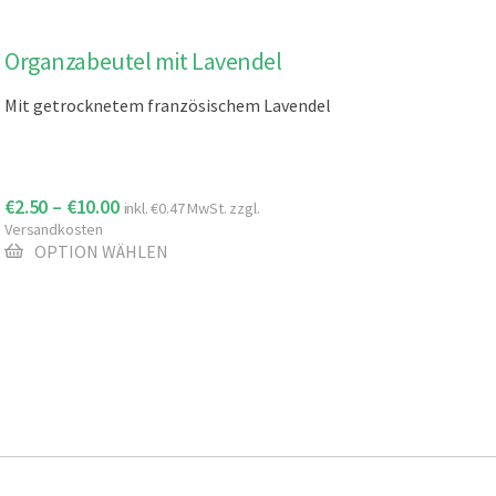
Dieses
Organzabeutel mit Lavendel
Produkt
Mit getrocknetem französischem Lavendel
weist
mehrere
Varianten
auf.
€
2.50
–
€
10.00
inkl.
€
0.47
MwSt. zzgl.
Die
Versandkosten
Optionen
OPTION WÄHLEN
können
auf
der
Produktseite
gewählt
werden