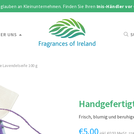
 glauben an Kleinunternehmen. Finden Sie Ihren
Inis-Händler vor
ER UNS
S
e Lavendelseife 100 g
Handgefertigt
Frisch, blumig und beruhig
€
5.00
inkl.
€
0.93
MwSt. zzg