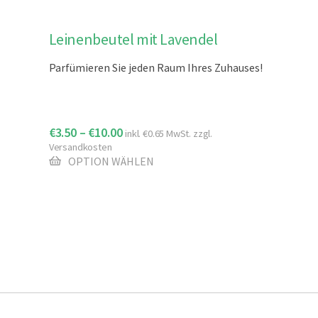
Dieses
Leinenbeutel mit Lavendel
Produkt
Parfümieren Sie jeden Raum Ihres Zuhauses!
weist
mehrere
Varianten
auf.
€
3.50
–
€
10.00
inkl.
€
0.65
MwSt. zzgl.
Die
Versandkosten
Optionen
OPTION WÄHLEN
können
auf
der
Produktseite
gewählt
werden