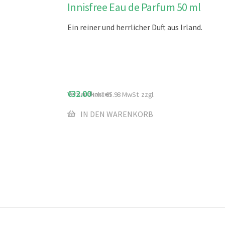
Innisfree Eau de Parfum 50 ml
Ein reiner und herrlicher Duft aus Irland.
€
32.00
Versandkosten
inkl.
€
5.98
MwSt. zzgl.
IN DEN WARENKORB