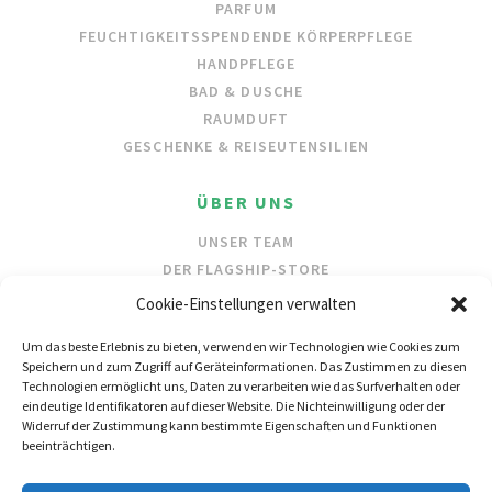
PARFUM
FEUCHTIGKEITSSPENDENDE KÖRPERPFLEGE
HANDPFLEGE
BAD & DUSCHE
RAUMDUFT
GESCHENKE & REISEUTENSILIEN
ÜBER UNS
UNSER TEAM
DER FLAGSHIP-STORE
UNSERE INHALTSSTOFFE
Cookie-Einstellungen verwalten
SCHUTZ DER OZEANE
Um das beste Erlebnis zu bieten, verwenden wir Technologien wie Cookies zum
Speichern und zum Zugriff auf Geräteinformationen. Das Zustimmen zu diesen
HÄNDLER
Technologien ermöglicht uns, Daten zu verarbeiten wie das Surfverhalten oder
eindeutige Identifikatoren auf dieser Website. Die Nichteinwilligung oder der
GROSSHANDEL
Widerruf der Zustimmung kann bestimmte Eigenschaften und Funktionen
HÄNDLERSUCHE
beeinträchtigen.