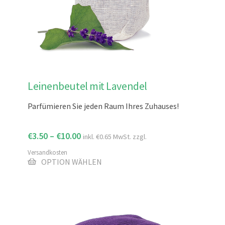
Dieses
Leinenbeutel mit Lavendel
Produkt
weist
Parfümieren Sie jeden Raum Ihres Zuhauses!
mehrere
Varianten
€
3.50
–
€
10.00
inkl.
€
0.65
MwSt. zzgl.
auf.
Die
Versandkosten
Optionen
OPTION WÄHLEN
können
auf
der
Produktseite
gewählt