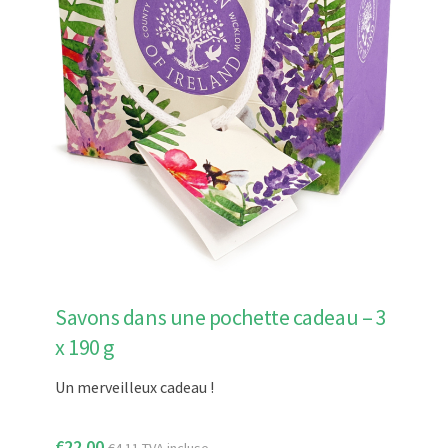
Savons dans une pochette cadeau – 3
x 190 g
Un merveilleux cadeau !
€
22.00
€
4.11
TVA incluse