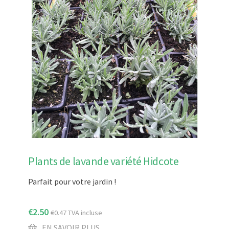
Plants de lavande variété Hidcote
Parfait pour votre jardin !
€
2.50
€
0.47
TVA incluse
EN SAVOIR PLUS