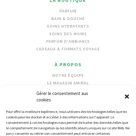
PARFUM
BAIN & DOUCHE
SOINS HYDRATANTS
SOINS DES MAINS
PARFUM D’AMBIANCE
CADEAUX & FORMATS VOYAGE
À PROPOS
NOTRE ÉQUIPE
LE MAGASIN AMIRAL
NOS INGRÉDIENTS
Gérer le consentement aux
PROTECTION DES OCÉANS
cookies
Pour offrir la meilleure expérience, nous utilisons des technologies telles que les
REVENDEURS
cookies pour les stocker et accéder à des informations sur l'appareil. Le
consentement à ces technologies nous permet de traiter des données telles que
LOCALISATEUR DE MAGASIN
le comportement de navigation ou les identificateurs uniques sur ce site Web. Ne
COMMERCE DE GROS
pas y consentir ou retirer son consentement peut entraver certaines