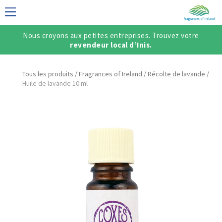
Nous croyons aux petites entreprises. Trouvez votre
DAISE
revendeur local d’Inis.
Tous les produits
/
Fragrances of Ireland
/
Récolte de lavande
/
Huile de lavande 10 ml
/ CRÉER UN
ÇAIS