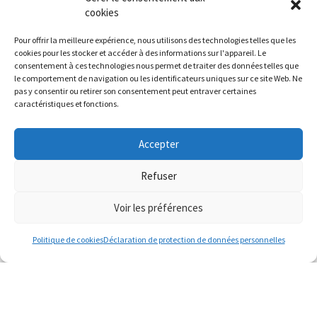
PROTECTION DES OCÉANS
cookies
Pour offrir la meilleure expérience, nous utilisons des technologies telles que les
REVENDEURS
cookies pour les stocker et accéder à des informations sur l'appareil. Le
consentement à ces technologies nous permet de traiter des données telles que
LOCALISATEUR DE MAGASIN
le comportement de navigation ou les identificateurs uniques sur ce site Web. Ne
COMMERCE DE GROS
pas y consentir ou retirer son consentement peut entraver certaines
caractéristiques et fonctions.
SUIVEZ-NOUS
Accepter
Refuser
Voir les préférences
CONTACT
MENTIONS LÉGALES
LIVRAISONS & RETOURS
Politique de cookies
Déclaration de protection de données personnelles
DONNÉES PERSONNELLES
CGV
© FRAGRANCES OF IRELAND 2026
WEB DESIGN BY LITTLE BLUE STUDIO