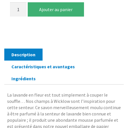
quantité
Ajouter au panier
de
Savon
lavande
au
beurre
de
karité
Description
190
gNous
Caractéristiques et avantages
présentons
notre
Ingrédients
nouveau
savon
Garden
La lavande en fleur est tout simplement à couper le
of
souffle… Nos champs à Wicklow sont l’inspiration pour
Ireland
cette senteur. Ce savon merveilleusement moulu continue
!
à être parfumé à la senteur de lavande bien connue et
populaire ; il produit une abondante mousse parfumée et
est présenté dans notre nouvel emballage de papier